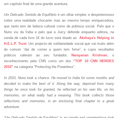
um capítulo final de uma grande aventura.
Um Delicado Sentido de Equilíbrio
é um olhar simples e despretensioso
sobre uma realidade chocante mas ao mesmo tempo enriquecedora,
que tanto tem de beleza cultural como de pobreza social. Pelo que o
Nuno viu da Índia e pelo que a Juicy defende enquanto editora, na
venda de cada livro 1€ do lucro será doado ao
Akshaya's Helping in
H.E.L.P. Trust
. Um projecto de solidariedade social que vai muito além
do comum “dar de comer a quem tem fome”, e cujos resultados
práticos valeram ao seu fundador,
Narayanan Krishnan
, o
reconhecimento pela CNN como um dos
“TOP 10 CNN HEROES
2010”
na categoria “Protecting the Powerless”.
In 2010, Nuno took a chance. He moved to India for some months and
decided to make the best of it. Along the way, deprived from many
things he once took for granted, he reflected on his own life, on his
memories, on what really had a meaning. This book collects those
reflections and memories, in an enclosing final chapter to a great
adventure.
“Um Delicado Sentido de Equilíbrio” is an simple and unpretentious look