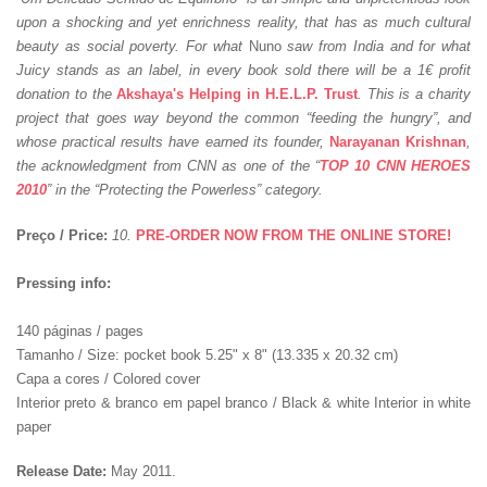
upon a shocking and yet enrichness reality, that has as much cultural
beauty as social poverty. For what
Nuno
saw from India and for what
Juicy stands as an label, in every book sold there will be a 1€ profit
donation to the
Akshaya's Helping in H.E.L.P. Trust
. This is a charity
project that goes way beyond the common “feeding the hungry”, and
whose practical results have earned its founder,
Narayanan Krishnan
,
the acknowledgment from CNN as one of the “
TOP 10 CNN HEROES
2010
” in the “Protecting the Powerless” category.
Preço / Price:
10.
PRE-ORDER NOW FROM THE ONLINE STORE!
Pressing info:
140 páginas / pages
Tamanho / Size: pocket book 5.25" x 8" (13.335 x 20.32 cm)
Capa a cores / Colored cover
Interior preto & branco em papel branco / Black & white Interior in white
paper
Release Date:
May 2011.