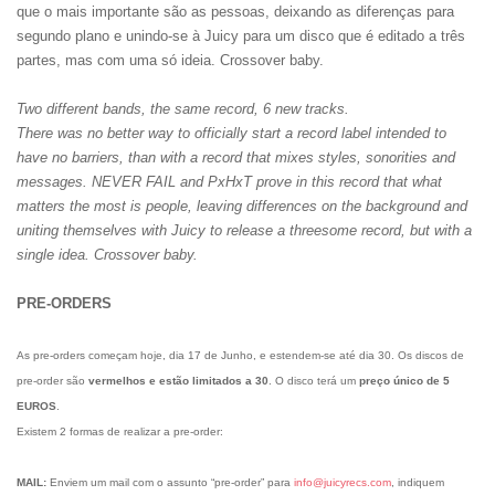
que o mais importante são as pessoas, deixando as diferenças para
segundo plano e unindo-se à Juicy para um disco que é editado a três
partes, mas com uma só ideia. Crossover baby.
Two different bands, the same record, 6 new tracks.
There was no better way to officially start a record label intended to
have no barriers, than with a record that mixes styles, sonorities and
messages. NEVER FAIL and PxHxT prove in this record that what
matters the most is people, leaving differences on the background and
uniting themselves with Juicy to release a threesome record, but with a
single idea. Crossover baby.
PRE-ORDERS
As pre-orders começam hoje, dia 17 de Junho, e estendem-se até dia 30. Os discos de
pre-order são
vermelhos e estão limitados a 30
. O disco terá um
preço único de 5
EUROS
.
Existem 2 formas de realizar a pre-order:
MAIL:
Enviem um mail com o assunto “pre-order” para
info@juicyrecs.com
, indiquem