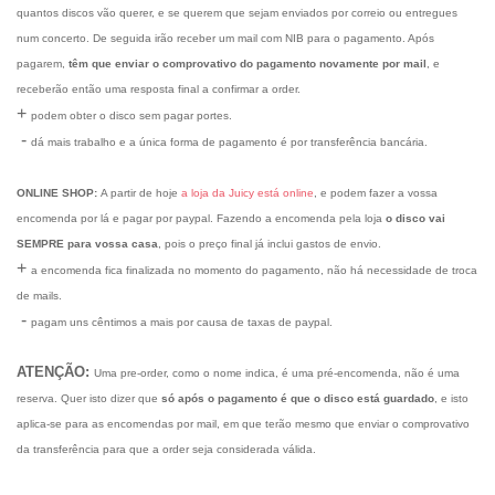
quantos discos vão querer, e se querem que sejam enviados por correio ou entregues
num concerto. De seguida irão receber um mail com NIB para o pagamento. Após
pagarem,
têm que enviar o comprovativo do pagamento novamente por mail
, e
receberão então uma resposta final a confirmar a order.
+
podem obter o disco sem pagar portes.
-
dá mais trabalho e a única forma de pagamento é por transferência bancária.
ONLINE SHOP:
A partir de hoje
a loja da Juicy está online
, e podem fazer a vossa
encomenda por lá e pagar por paypal. Fazendo a encomenda pela loja
o disco vai
SEMPRE para vossa casa
, pois o preço final já inclui gastos de envio.
+
a encomenda fica finalizada no momento do pagamento, não há necessidade de troca
de mails.
-
pagam uns cêntimos a mais por causa de taxas de paypal.
ATENÇÃO:
Uma pre-order, como o nome indica, é uma pré-encomenda, não é uma
reserva. Quer isto dizer que
só após o pagamento é que o disco está guardado
, e isto
aplica-se para as encomendas por mail, em que terão mesmo que enviar o comprovativo
da transferência para que a order seja considerada válida.