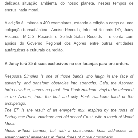
delicada situação ambiental do nosso planeta, nestes tempos de
encruzilhada moral.
A edição é limitada a 400 exemplares, estando a edição a cargo de uma
coligação transatlântica - Anoise Records, Infected Records DIY, Juicy
Records, M.C.S. Records e Selfish Satan Records – e conta com
apoios do Governo Regional dos Açores entre outras entidades
autárquicas e culturais da região.
A Juicy terá 25 discos exclusivos na cor laranjas para pre-orders.
Resposta Simples is one of those bands who laugh in the face of
adversity, and transform obstacles into strengths. Gaia, the Azorean
trio's new disc, serves as proof: first Punk Hardcore vinyl to be released
in the Azores, from the first and only Punk Hardcore band of the
archipelago.
The EP is the result of an energetic mix, inspired by the roots of
Portuguese Punk, Hardcore and old school Crust, with a touch of World
Music.
Music without barriers, but with a conscience. Gaia addresses an
environmental awareness in these times of moral crossroads.