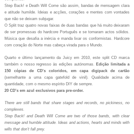
Step Back! e Death Will Come são assim, bandas de mensagem clara
e atitude humilde. Ideias e acções, corações e mentes com vontades
que não se deixam subjugar.
O Split traz quatro novas faixas de duas bandas que há muito deixaram
de ser promessas do hardcore Português e se tornaram actos sólidos.
Música que desafia a inércia e manda lixar os conformistas. Hardcore
com coração do Norte mas cabeça virada para o Mundo.
Quarto e último lançamento da Juicy em 2010, este split CD marca
também o nosso regresso às edições autónomas.
Edição limitada a
150 cópias de CD’s coloridos, em capa digipack de cartão
(semelhante a uma capa gatefold de vinil). Qualidade acima de
quantidade, com o mesmo espírito DIY de sempre.
20 CD’s em azul exclusivos para pre-order.
There are still bands that share stages and records, no pickiness, no
complexes.
Step Back! and Death Will Come are two of those bands, with clear
message and humble attitude. Ideas and actions, hearts and minds with
wills that don’t fall prey.